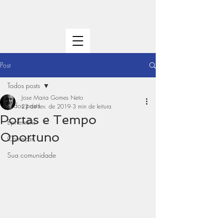
Post
Todos posts
Jose Maria Gomes Neto
Todos posts
23 de fev. de 2019
3 min de leitura
Portas e Tempo
Ephemeris
Oportuno
Começar
Sua comunidade