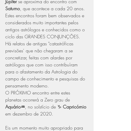
Júpiter
 se aproxima do encontro com 
Saturno
, que acontece a cada 20 anos. 
Estes encontros foram bem observados e  
considerados muito importantes pelos 
antigos astrólogos e conhecidos como o 
ciclo das GRANDES CONJUNÇÕES. 
Há relatos de antigas "catastróficas 
previsões' que não chegaram a se 
concretizar, feitas com alardes por 
astrólogos que com isso contribuíram 
para o afastamento da Astrologia do 
campo de conhecimento e pesquisas do 
pensamento moderno.
O PRÓXIMO encontro entre estes 
planetas ocorrerá a Zero grau de 
Aquário♒
, no solstício de ♑ 
Capricórnio
em dezembro de 2020.
Eis um momento muito apropriado para 