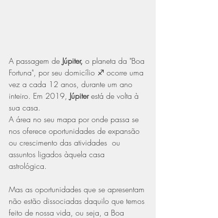
A passagem de 
Júpiter,
 o planeta da "Boa 
Fortuna", por seu domicílio ♐ ocorre uma 
vez a cada 12 anos, durante um ano 
inteiro. Em 2019, 
Júpiter
 está de volta à 
sua casa.
A área no seu mapa por onde passa se 
nos oferece oportunidades de expansão 
ou crescimento das atividades  ou 
assuntos ligados àquela casa 
astrológica. 
Mas as oportunidades que se apresentam 
não estão dissociadas daquilo que temos 
feito de nossa vida, ou seja, a Boa 