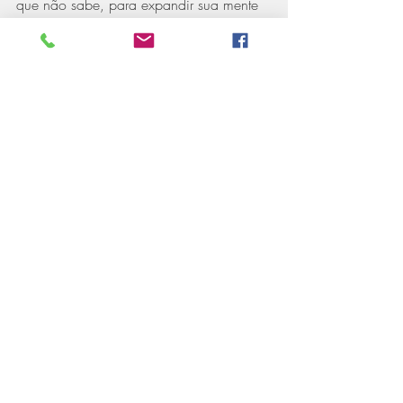
que não sabe, para expandir sua mente 
além do já conhecido, e o conhecimento 
não apenas sobre algo a ser feito, mas 
sobre você mesmo?
=> O trânsito de Júpiter pela 🏠 
4:
Você pode enxergar muito além do 
alcance que as lentes que sua aldeia lhe 
permitem ver, e sair da sensação de 
"entra mas não cabe", ampliando 
horizontes, constituindo base, cultivando 
áreas para plantar suas próprias raízes.
...