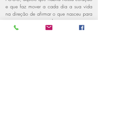
e que faz mover a cada dia a sua vida 
na direção de afirmar o que nasceu para 
ser, a presença da sua autentica 
espontaneidade, criatividade, enfim, ali, 
onde se encontra Áries em seu seu mapa, 
você tem um poderoso ignitor 
direcionado e controlada por seu espírito. 
Por isso, muita atenção: o FOGO aceso 
sem sem direção pode provocar 
incêndios, ataques febris, raiva, irritação, 
rebelião, e té a fúria, do mesmo modo 
que pode promover paixão, alegria, 
entusiasmo, júbilo da conquista. A chama 
está acesa. É preciso saber o que fazer 
com ela. 