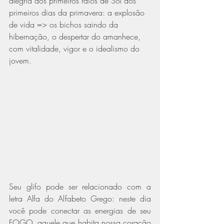
alegria dos primeiros raios de Sol dos 
primeiros dias da primavera: a explosão 
de vida => os bichos saindo da 
hibernação, o despertar do amanhece, 
com vitalidade, vigor e o idealismo do 
jovem.  
Seu glifo pode ser relacionado com a 
letra Alfa do Alfabeto Grego: neste dia 
você pode conectar as energias de seu 
FOGO, aquele que habita nossa coração 