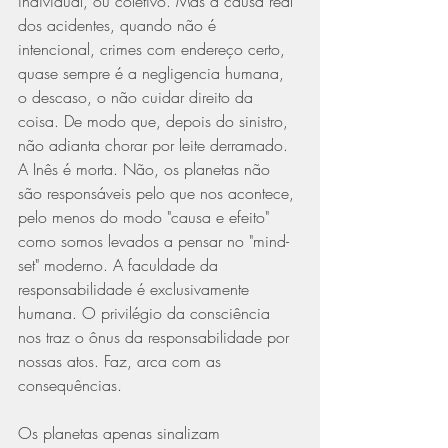
individual, ou coletivo. Mas a causa real 
dos acidentes, quando não é 
intencional, crimes com endereço certo, 
quase sempre é a negligencia humana, 
o descaso, o não cuidar direito da 
coisa. De modo que, depois do sinistro, 
não adianta chorar por leite derramado. 
A Inês é morta. Não, os planetas não 
são responsáveis pelo que nos acontece, 
pelo menos do modo "causa e efeito" 
como somos levados a pensar no "mind-
set" moderno. A faculdade da 
responsabilidade é exclusivamente 
humana. O privilégio da consciência 
nos traz o ônus da responsabilidade por 
nossas atos. Faz, arca com as 
consequências.
Os planetas apenas sinalizam 