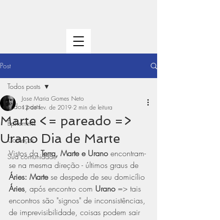
Post
Todos posts
Jose Maria Gomes Neto
Todos posts
12 de fev. de 2019
2 min de leitura
Marte <= pareado =>
Ephemeris
Urano Dia de Marte
Começar
Vistos da 
Terra, Marte e Urano
 encontram-
Sua comunidade
se na mesma direção - últimos graus de 
Áries: Marte
 se despede de seu domicílio 
Áries
, após encontro com 
Urano
 => tais 
encontros são "signos" de inconsistências, 
de imprevisibilidade, coisas podem sair 