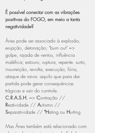
É possível conectar com as vibrações 
positivas do FOGO, em meio a tanta 
negatividade?
Áries pode ser associado à explosão, 
erupção, detonação; "burn out" => 
golpe, rajada de ventos, influência 
maléfica; estouro, ruptura, repente. surto, 
insurreição, revolta, execução, fúria, 
ataque de raiva: aquilo que para dar 
partida pode gerar consequências 
trágicas e sair do controle. 
C.R.A.S.H. 
=> 
C
ontração // 
R
eatividade // 
A
utismo // 
S
eparatividade // 
"H
ating ou 
H
urting
Mas Áries também está relacionado com 