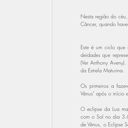
Nesta região do céu,
Câncer, quando haverá
Este é um ciclo que 
deidades que represe
(Ver Anthony Aveny).
da Estrela Maturina.
Os primeiros a faze
Vênus" após o início 
O eclipse da Lua ma
com o Sol no dia 3.
de Vênus, o Eclipse S