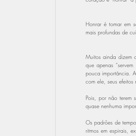
Honrar é tomar em se
mais profundas de cui
Muitos ainda dizem q
que apenas “servem 
pouca importância. A 
com ele, seus efeitos
Pois, por não terem
quase nenhuma import
Os padrões de tempo 
ritmos em espirais, 