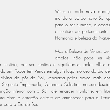
Vênus a cada nova apariç
mundo a luz do novo Sol qu
para o ser humano, a oportun
o sentido de pertencimento a
Harmonia e Beleza da Natur
Mas a Beleza de Vênus, de s
amplos, não pode ser vis
r sentida, por seu sentido e significados, pelos olhos 
ada um. Todos têm Vênus em algum lugar no céu do dia de 
 divina do pôr do Sol, venerada pelos povos mais anti
de Serpente Emplumada, Guerreiro Celestial, na sua descid
ção inferior com o Sol, até renascer triunfante, em litúr
ora abre o coração celeste ao amanhecer para a Trave
r para a Era do Ser.