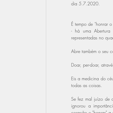
dia 5.7.2020. 
É tempo de "honrar o
- há uma Abertura 
representadas no quad
Abre também o seu c
Doar, per-doar, atrav
Eis a medicina do cé
todas as coisas.
Se fez mal juízo de 
ignorou a importânc
coração e "honrar" a 