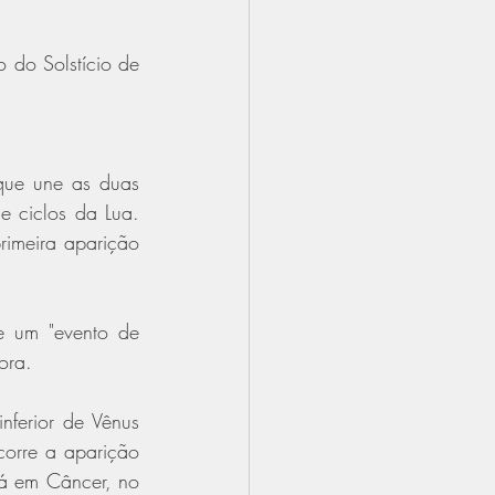
do Solstício de 
que une as duas 
 ciclos da Lua. 
imeira aparição 
 um "evento de 
ora.
erior de Vênus 
orre a aparição 
já em Câncer, no 