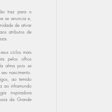
ão traz para o 
e se anuncia e, 
idade de ativar 
os atributos de 
eza.
eus ciclos mais 
ta pelos olhos 
da alma pois se 
seu nascimento. 
gos, ao temido 
a ao inframundo 
gia  inspiradora 
ssia da Grande 