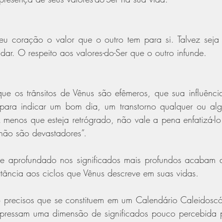
u coração o valor que o outro tem para si. Talvez seja
dar. O respeito aos valores-do-Ser que o outro infunde.
ue os trânsitos de Vênus são efêmeros, que sua influência
para indicar um bom dia, um transtorno qualquer ou alg
menos que esteja retrógrado, não vale a pena enfatizá-lo
 não são devastadores”.
 se aprofundado nos significados mais profundos acabam
ância aos ciclos que Vênus descreve em suas vidas.
precisos que se constituem em um Calendário Caleidoscópi
expressam uma dimensão de significados pouco percebida p