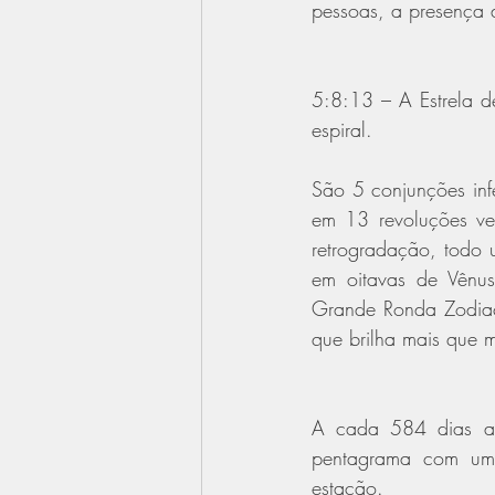
pessoas, a presença
5:8:13 – A Estrela d
espiral.
São 5 conjunções infe
em 13 revoluções ve
retrogradação, todo
em oitavas de Vênu
Grande Ronda Zodiaca
que brilha mais que mu
A cada 584 dias a 
pentagrama com uma
estação.