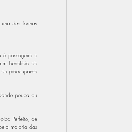
 uma das formas 
 é passageira e 
um benefício de 
 ou preocupar-se 
 dando pouca ou 
co Perfeito, de 
ela maioria das 