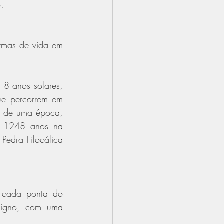
.
rmas de vida em 
 8 anos solares, 
e percorrem em 
 de uma época, 
m 1248 anos na 
edra Filocálica 
cada ponta do 
igno, com uma 