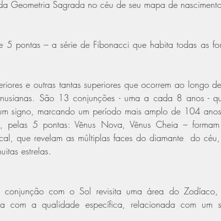
 da Geometria Sagrada no céu de seu mapa de nascimento
e 5 pontas – a série de Fibonacci que habita todas as fo
riores e outras tantas superiores que ocorrem ao longo de
nusianas. São 13 conjunções - uma a cada 8 anos - qu
 um signo, marcando um período mais amplo de 104 anos
s, pelas 5 pontas: Vênus Nova, Vênus Cheia – forma
l, que revelam as múltiplas faces do diamante  do céu, P
itas estrelas.
conjunção com o Sol revisita uma área do Zodíaco, 
 com a qualidade específica, relacionada com um s