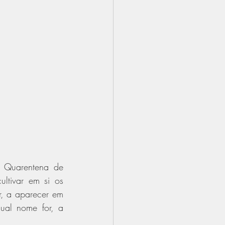
 Quarentena de 
tivar em si os 
r, a aparecer em 
ual nome for, a 