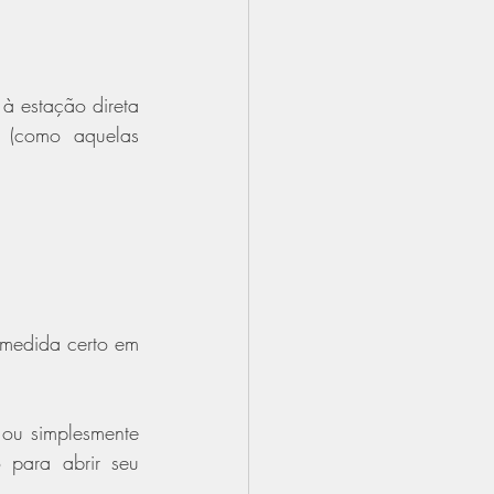
 estação direta 
 (como aquelas 
medida certo em 
ou simplesmente 
para abrir seu 