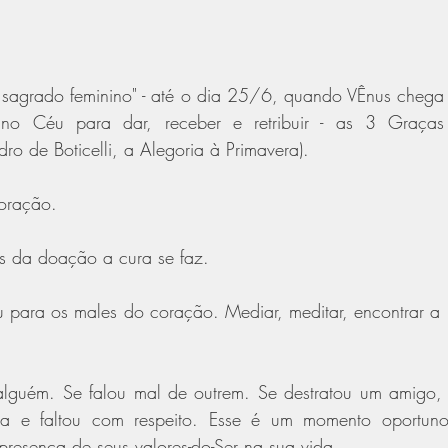
 sagrado feminino" - até o dia 25/6, quando VÊnus chega à
no Céu para dar, receber e retribuir - as 3 Graças
ro de Boticelli, a Alegoria à Primavera).
oração.
és da doação a cura se faz.
u para os males do coração. Mediar, meditar, encontrar a 
alguém. Se falou mal de outrem. Se destratou um amigo, 
ia e faltou com respeito. Esse é um momento oportuno 
presença de seus valores-do-Ser na sua vida.