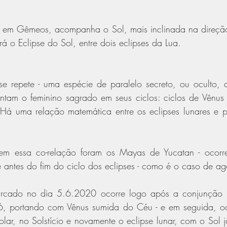
 em Gêmeos, acompanha o Sol, mais inclinada na direção 
 o Eclipse do Sol, entre dois eclipses da Lua.
se repete - uma espécie de paralelo secreto, ou oculto, 
ntam o feminino sagrado em seus ciclos: ciclos de Vênus e
 Há uma relação matemática entre os eclipses lunares e pr
rem essa co-relação foram os Mayas de Yucatan - ocorre
e antes do fim do ciclo dos eclipses - como é o caso de ag
rcado no dia 5.6.2020 ocorre logo após a conjunção inf
6, portando com Vênus sumida do Céu - e em seguida, oc
olar, no Solstício e novamente o eclipse lunar, com o Sol 