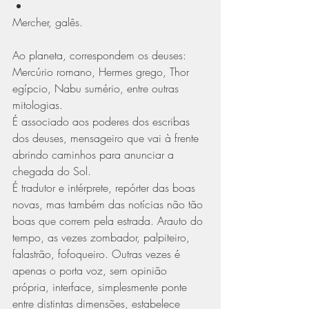
Mercher, galês.
Ao planeta, correspondem os deuses: 
Mercúrio romano, Hermes grego, Thor 
egípcio, Nabu sumério, entre outras 
mitologias. 
É associado aos poderes dos escribas 
dos deuses, mensageiro que vai à frente 
abrindo caminhos para anunciar a 
chegada do Sol.
É tradutor e intérprete, repórter das boas 
novas, mas também das notícias não tão 
boas que correm pela estrada. Arauto do 
tempo, as vezes zombador, palpiteiro, 
falastrão, fofoqueiro. Outras vezes é 
apenas o porta voz, sem opinião 
própria, interface, simplesmente ponte 
entre distintas dimensões, estabelece 