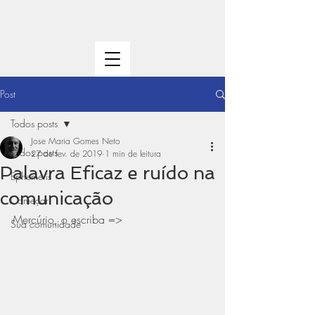
Post
Todos posts
Jose Maria Gomes Neto
Todos posts
27 de fev. de 2019
1 min de leitura
Palavra Eficaz e ruído na
Ephemeris
comunicação
Começar
Mercúrio, o escriba => 
Sua comunidade