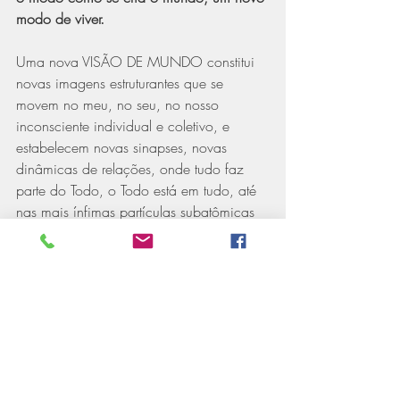
modo de viver.
Uma nova VISÃO DE MUNDO constitui 
novas imagens estruturantes que se 
movem no meu, no seu, no nosso 
inconsciente individual e coletivo, e 
estabelecem novas sinapses, novas 
dinâmicas de relações, onde tudo faz 
parte do Todo, o Todo está em tudo, até 
nas mais ínfimas partículas subatômicas 
do espaço, no qual a realidade está a 
todo instante se constituindo, e 
expressando o Universo inteiro, em cada 
parte, dando um novo sentido e 
significado aos acontecimentos 
pessoais, sociais ou para a humanidade 
inteira.