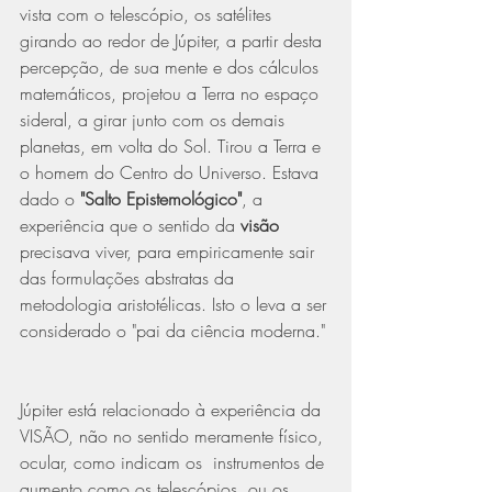
vista com o telescópio, os satélites 
girando ao redor de Júpiter, a partir desta 
percepção, de sua mente e dos cálculos 
matemáticos, projetou a Terra no espaço 
sideral, a girar junto com os demais 
planetas, em volta do Sol. Tirou a Terra e 
o homem do Centro do Universo. Estava 
dado o 
"Salto Epistemológico"
, a 
experiência que o sentido da 
visão 
precisava viver, para empiricamente sair 
das formulações abstratas da 
metodologia aristotélicas. Isto o leva a ser 
considerado o "pai da ciência moderna." 
Júpiter está relacionado à experiência da 
VISÃO, não no sentido meramente físico, 
ocular, como indicam os  instrumentos de 
aumento como os telescópios, ou os 