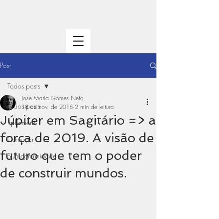
Post
Todos posts
Jose Maria Gomes Neto
Todos posts
18 de nov. de 2018
2 min de leitura
Júpiter em Sagitário => a
Ephemeris
força de 2019. A visão de
Começar
futuro que tem o poder
Sua comunidade
de construir mundos.