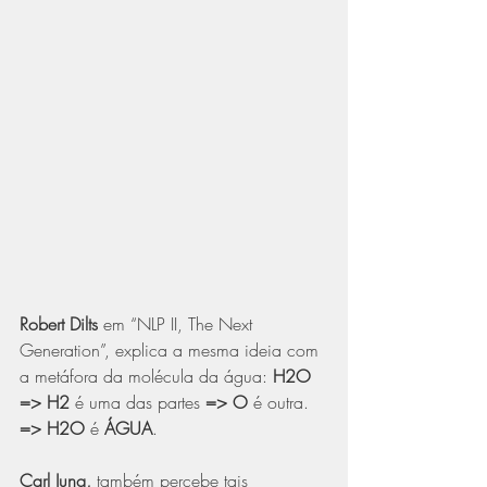
Robert Dilts
 em “NLP II, The Next 
Generation”, explica a mesma ideia com 
a metáfora da molécula da água: 
H2O 
=> H2
 é uma das partes 
=> O
 é outra. 
=> H2O
 é 
ÁGUA
.
Carl Jung,
 também percebe tais 