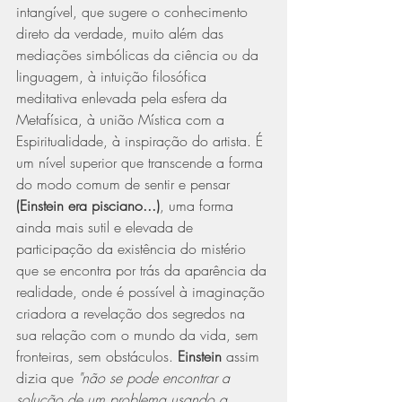
intangível, que sugere o conhecimento 
direto da verdade, muito além das 
mediações simbólicas da ciência ou da 
linguagem, à intuição filosófica 
meditativa enlevada pela esfera da 
Metafísica, à união Mística com a 
Espiritualidade, à inspiração do artista. É 
um nível superior que transcende a forma 
do modo comum de sentir e pensar 
(Einstein era pisciano...)
, uma forma 
ainda mais sutil e elevada de 
participação da existência do mistério 
que se encontra por trás da aparência da 
realidade, onde é possível à imaginação 
criadora a revelação dos segredos na 
sua relação com o mundo da vida, sem 
fronteiras, sem obstáculos. 
Einstein
 assim 
dizia que 
"não se pode encontrar a 
solução de um problema usando a 