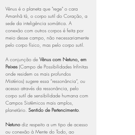
Vênus é o planeta que "rege" o cara 
Amanhã tá, o corpo sutil do Coração, a 
sede da inteligência somática. A 
conexão com outros corpos é feita por 
meio desse campo, não necessariamente 
pelo corpo físico, mas pelo corpo sutil.
A conjunção de 
Vênus com Netuno, em 
Peixes
 (Campo de Possibilidades Infinitas 
onde residem os mais profundos 
Mistérios) sugere essa “ressonância”, ou 
acesso através da ressonância, pelo 
corpo sutil de sensibilidade humana com 
Campos Sistêmicos mais amplos, 
planetário. 
Sentido de Pertencimento
.
Netuno
 diz respeito a um tipo de acesso 
ou conexão à Mente do Todo, ao 