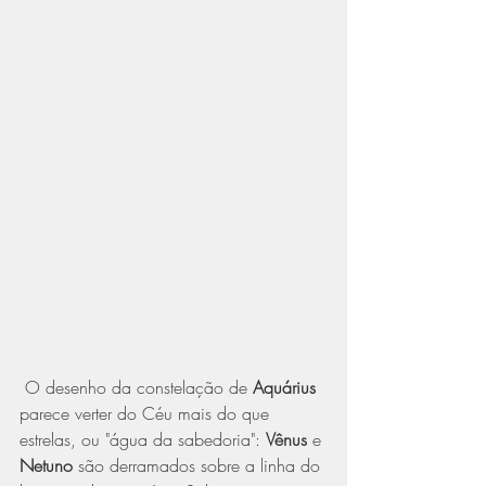
 O desenho da constelação de 
Aquárius
parece verter do Céu mais do que 
estrelas, ou "água da sabedoria": 
Vênus
 e 
Netuno
 são derramados sobre a linha do 