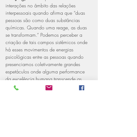
interações no âmbito das relações 
interpessoais quando afirma que “duas 
pessoas são como duas substâncias 
químicas. Quando uma reage, as duas 
se transformam.” Podemos perceber a 
criação de tais campos sistêmicos onde 
há esses movimentos de energias 
psicológicas entre as pessoas quando 
presenciamos coletivamente grandes 
espetáculos onde alguma performance 
da excelência humana transcende as 
barreiras ou limites do individual e do 
tempo cronológico e alcança o Tempo 
da Duração
 (Henry Bergson)
, como uma 
contagiante experiência emocional 
disponível para todos. Segundo 
Gregory 
Bateson
, nossas mentes individuais são 
parte de uma Mente mais ampla que 