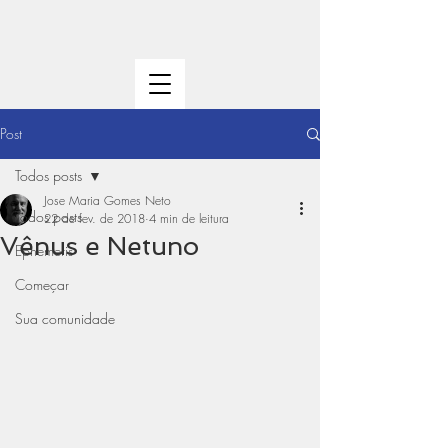
Post
Todos posts
Jose Maria Gomes Neto
Todos posts
22 de fev. de 2018
4 min de leitura
Vênus e Netuno
Ephemeris
Começar
Sua comunidade