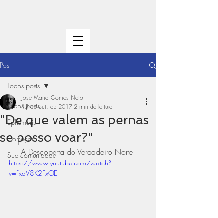
Post
Todos posts
Jose Maria Gomes Neto
Todos posts
15 de out. de 2017
2 min de leitura
"De que valem as pernas
Ephemeris
se posso voar?"
Começar
A Descoberta do Verdadeiro Norte 
Sua comunidade
https://www.youtube.com/watch?
v=FxdV8K2FxOE