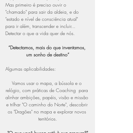
Mas primeiro é preciso ouvir o 
"chamado" para sair da aldeia, e do 
"estado e nível de consciência atual" 
para ir além, transcender e incluir... 
Detectar o que a vida quer de nós.
“Detectamos, mais do que inventamos, 
um sonho de destino”
Algumas aplicabilidades:
Vamos usar o mapa, a bússola e o 
relógio, com práticas de Coaching  para 
alinhar ambições, papéis, visão e missão 
e trilhar "O caminho do Norte", descobrir 
os "Dragões" no mapa e explorar novos 
territórios.
"O que você busca está à sua procura?"